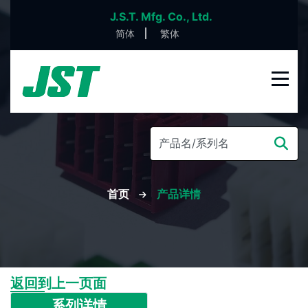
J.S.T. Mfg. Co., Ltd.
简体
繁体
首页
产品详情
返回到上一页面
系列详情