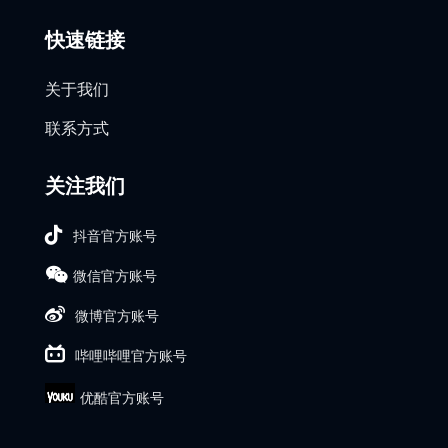
快速链接
关于我们
联系方式
关注我们
抖音官方账号
微信官方账号
微博官方账号
哔哩哔哩官方账号
优酷官方账号