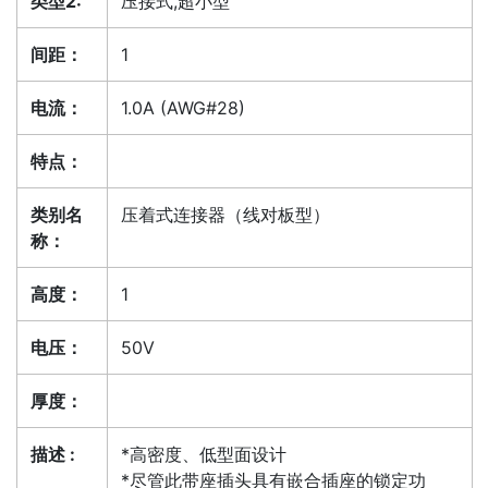
类型2:
压接式,超小型
间距：
1
电流：
1.0A (AWG#28)
特点：
类别名
压着式连接器（线对板型）
称：
高度：
1
电压：
50V
厚度：
描述 :
*高密度、低型面设计
*尽管此带座插头具有嵌合插座的锁定功