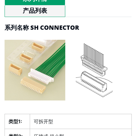
产品列表
系列名称 SH CONNECTOR
类型1:
可拆开型