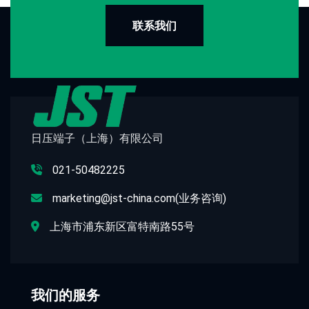
联系我们
日压端子（上海）有限公司
021-50482225
marketing@jst-china.com(业务咨询)
上海市浦东新区富特南路55号
我们的服务