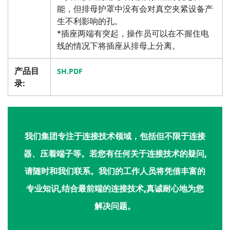
能，但排母护罩中没有会对真空夹紧设备产
生不利影响的孔。
*插座两端有突起，操作员可以在不握住电
线的情况下将插座从排母上分离。
产品目
SH.PDF
录:
我们集团专注于连接技术领域，包括但不限于连接
器、压着端子等。若您有任何关于连接技术的疑问,
请随时和我们联系。我们的工作人员将凭借丰富的
专业知识,结合最前端的连接技术,真诚耐心地为您
解决问题。