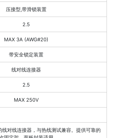
压接型,带滑锁装置
2.5
MAX 3A (AWG#20)
带安全锁定装置
线对线连接器
2.5
MAX 250V
距的线对线连接器，与热线测试兼容。提供可靠的
次固定架。面板封装适用。