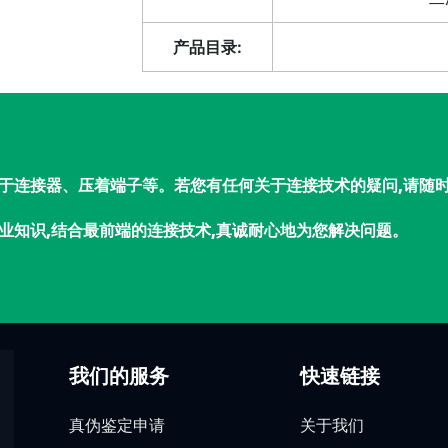
产品目录:
于连接器、压着端子等。若您有任何关于连接技术的疑问,请随
业知识,结合最前端的连接技术,真诚耐心地为您解决问题。
我们的服务
快速链接
真伪鉴定申请
关于我们