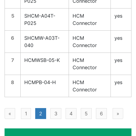
P025
Connector
5
SHCM-A04T-
HCM
yes
P025
Connector
6
SHCMW-A03T-
HCM
yes
040
Connector
7
HCMWSB-05-K
HCM
yes
Connector
8
HCMPB-04-H
HCM
yes
Connector
«
1
2
3
4
5
6
»