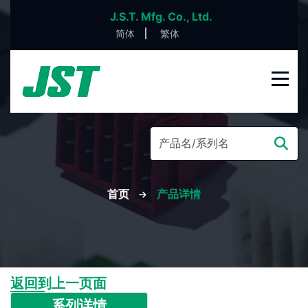
J.S.T. Mfg. Co., Ltd.
简体
繁体
首页
产品详情
返回到上一页面
系列详情