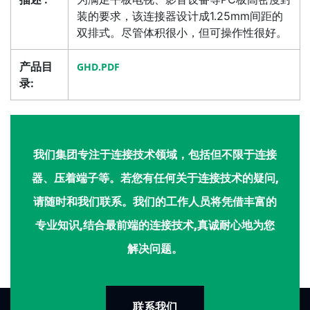
装的要求，该连接器设计成1.25mm间距的
双排式。尽管体积很小，但可操作性很好。
产品目
GHD.PDF
录:
我们集团专注于连接技术领域，包括但不限于连接
器、压着端子等。若您有任何关于连接技术的疑问,
请随时和我们联系。我们的工作人员将凭借丰富的
专业知识,结合最前端的连接技术,真诚耐心地为您
解决问题。
联系我们