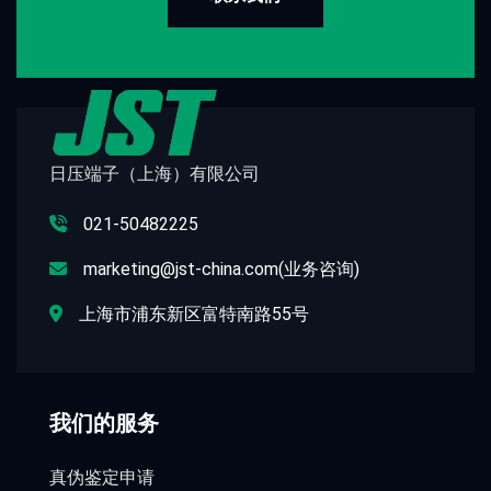
日压端子（上海）有限公司
021-50482225
marketing@jst-china.com(业务咨询)
上海市浦东新区富特南路55号
我们的服务
真伪鉴定申请