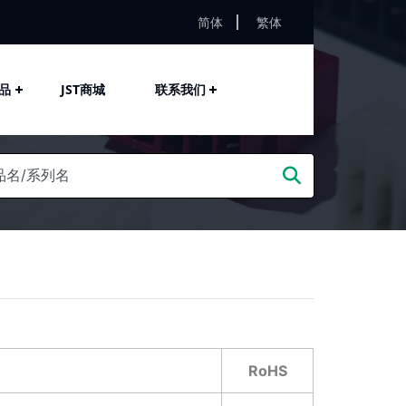
简体
繁体
品
JST商城
联系我们
RoHS