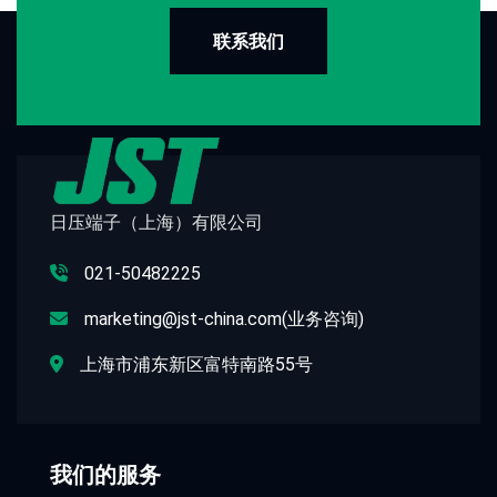
联系我们
日压端子（上海）有限公司
021-50482225
marketing@jst-china.com(业务咨询)
上海市浦东新区富特南路55号
我们的服务