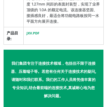
度 1.27mm 间距的表面封装型，实现了业界
顶级的 1.0A 的额定电流。该连接器坚固、
接插感良好，最适合将功能电路板按同一水
平面方向展开连接。
产品目
JXV.PDF
录:
我们集团专注于连接技术领域，包括但不限于连接
器、压着端子等。若您有任何关于连接技术的疑问,
请随时和我们联系。我们的工作人员将凭借丰富的
专业知识,结合最前端的连接技术,真诚耐心地为您
解决问题。