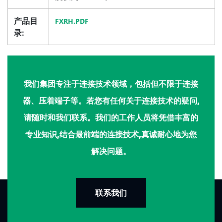
产品目
FXRH.PDF
录:
我们集团专注于连接技术领域，包括但不限于连接
器、压着端子等。若您有任何关于连接技术的疑问,
请随时和我们联系。我们的工作人员将凭借丰富的
专业知识,结合最前端的连接技术,真诚耐心地为您
解决问题。
联系我们