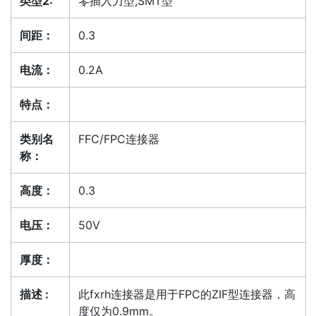
类型2:
零插入力型,SMT型
间距：
0.3
电流：
0.2A
特点：
类别名
FFC/FPC连接器
称：
高度：
0.3
电压：
50V
厚度：
描述 :
此fxrh连接器是用于FPC的ZIF型连接器，高
度仅为0.9mm。