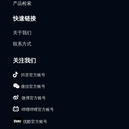
产品检索
快速链接
关于我们
联系方式
关注我们
抖音官方账号
微信官方账号
微博官方账号
哔哩哔哩官方账号
优酷官方账号