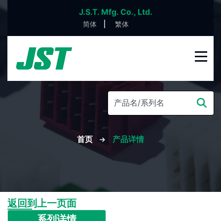
J.S.T. Mfg. Co., Ltd.
简体
繁体
首页
产品详情
返回到上一页面
系列详情