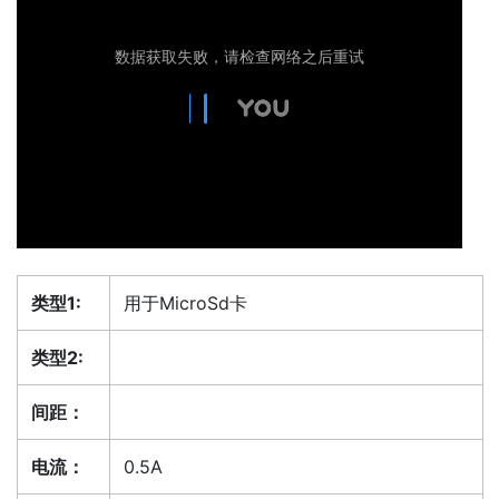
类型1:
用于MicroSd卡
类型2:
间距：
电流：
0.5A