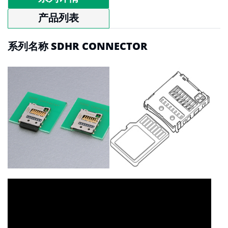
产品列表
系列名称 SDHR CONNECTOR