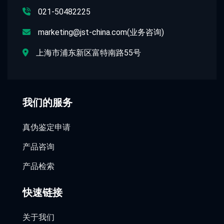
021-50482225
marketing@jst-china.com(业务咨询)
上海市浦东新区富特南路55号
我们的服务
真伪鉴定申请
产品咨询
产品检索
快速链接
关于我们