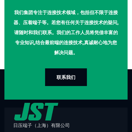
我们集团专注于连接技术领域，包括但不限于连接
器、压着端子等。若您有任何关于连接技术的疑问,
请随时和我们联系。我们的工作人员将凭借丰富的
专业知识,结合最前端的连接技术,真诚耐心地为您
解决问题。
联系我们
日压端子（上海）有限公司