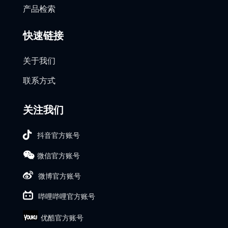
产品检索
快速链接
关于我们
联系方式
关注我们
抖音官方账号
微信官方账号
微博官方账号
哔哩哔哩官方账号
优酷官方账号