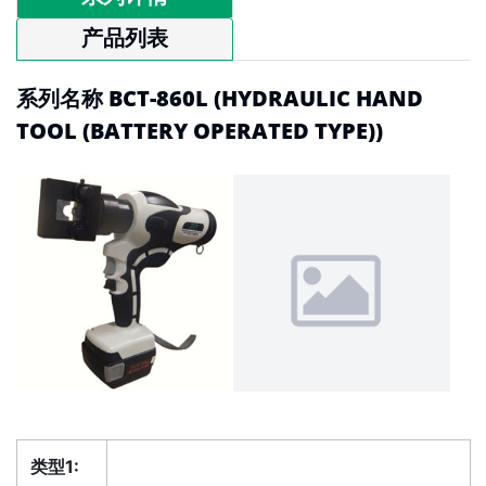
产品列表
系列名称 BCT-860L (HYDRAULIC HAND
TOOL (BATTERY OPERATED TYPE))
类型1: