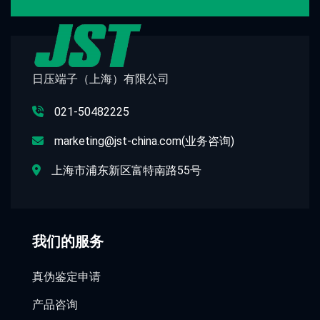
日压端子（上海）有限公司
021-50482225
marketing@jst-china.com(业务咨询)
上海市浦东新区富特南路55号
我们的服务
真伪鉴定申请
产品咨询