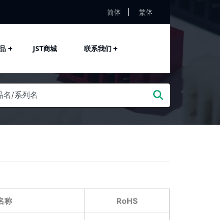
简体
繁体
品
JST商城
联系我们
名称
RoHS