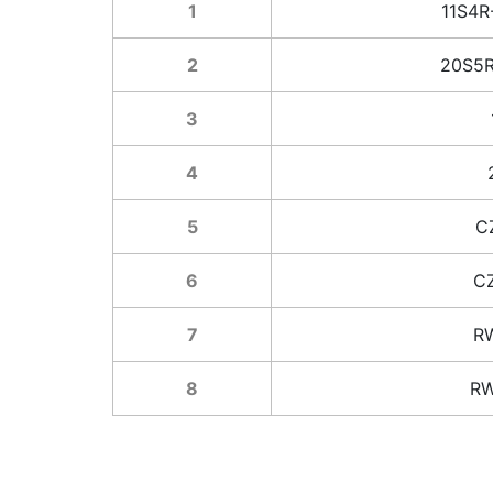
1
11S4R
2
20S5R
3
4
5
C
6
C
7
R
8
RW