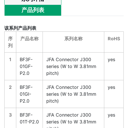
产品列表
该系列产品列表
序
产品名称
系列名称
RoHS
列
1
BF3F-
JFA Connector J300
yes
01GF-
series (W to W 3.81mm
P2.0
pitch)
2
BF3F-
JFA Connector J300
yes
01GI-
series (W to W 3.81mm
P2.0
pitch)
3
BF3F-
JFA Connector J300
yes
01T-P2.0
series (W to W 3.81mm