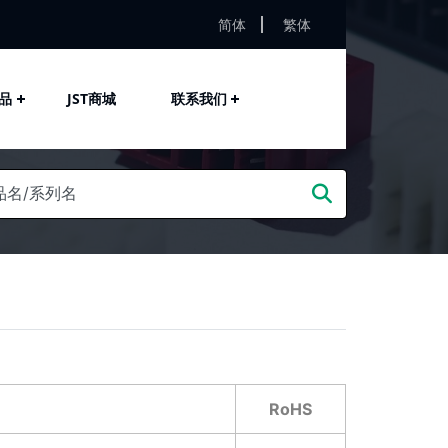
简体
繁体
品
JST商城
联系我们
RoHS