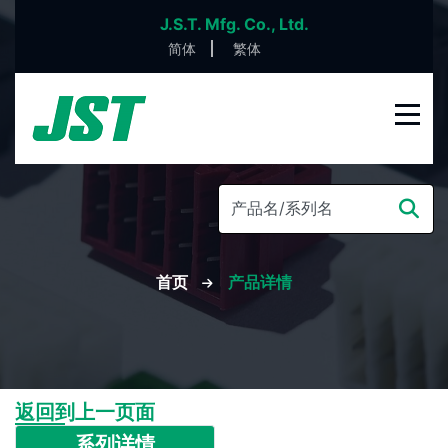
J.S.T. Mfg. Co., Ltd.
简体
繁体
首页
产品详情
返回到上一页面
系列详情