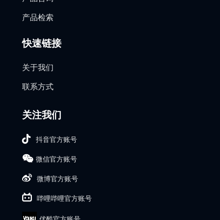
产品检索
快速链接
关于我们
联系方式
关注我们
抖音官方账号
微信官方账号
微博官方账号
哔哩哔哩官方账号
优酷官方账号