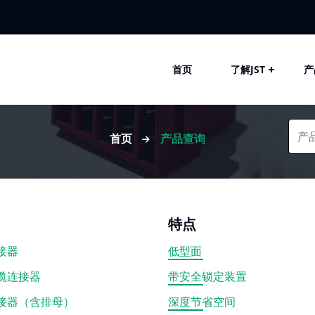
首页
了解JST
产
首页
产品查询
特点
接器
低型面
缆连接器
带安全锁定装置
接器（含排母）
深度节省空间