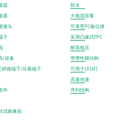
接器
防水
接器
大电流容量
接接头
可承受PC板位移
端子
采用凸缘式FPC
线
耐高电压
具/设备
带惯性锁结构
型无焊接端子/压着端子
可用于LED灯
高速传递
套件
序列结构
丝试验兼容